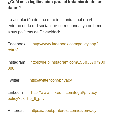
¿Cuál es la legitimación para el tratamiento de tus
datos?
La aceptación de una relación contractual en el
entorno de la red social que corresponda, y conforme
a sus políticas de Privacidad:
Facebook
http://www.facebook.com/policy.php?
ref=pf
Instagram
https://help.instagram.com/155833707900
388
Twitter
http://twitter.com/privacy
Linkedin
http://www.linkedin.com/legal/privacy-
policy?trk=hb_ft_priv
Pinterest
https://about.pinterest.com/es/privacy-